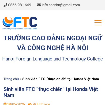
0866 981 669
info.nncnhn@gmail.com
TRƯỜNG CAO ĐẲNG NGOẠI NGỮ
VÀ CÔNG NGHỆ HÀ NỘI
Hanoi Foreign Language and Technology College
Trang chủ
»
Sinh viên FTC “thực chiến” tại Honda Việt Nam
Sinh viên FTC “thực chiến” tại Honda Việt
Nam
18/05/2026
78 lượt xem