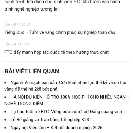
cạnh tranh lớn dành cho sinh viên FTC khi bước vào hành
trình nghề nghiệp tương lai.
Bài viết trước đó
Tiếng Đức – Tấm vé vàng chinh phục sự nghiệp toàn cầu
Bài viết sau đó
FTC đẩy mạnh hợp tác quốc tế theo hướng thực chất
BÀI VIẾT LIÊN QUAN
Ngành Vi mạch bán dẫn: Cơn khát nhân lực thế kỷ và cơ hội
vàng để thế hệ 2k8 bứt phá
HÀ NỘI DỰ KIẾN HỖ TRỢ 100% HỌC PHÍ CHO NHIỀU NGÀNH
NGHỀ TRỌNG ĐIỂM
Tự hào tuổi trẻ FTC: Vững bước dưới cờ Đảng quang vinh
Lễ Bế giảng và Trao bằng tốt nghiệp K23
Ngày hội Việc làm – Kết nối doanh nghiệp 2026