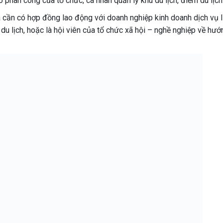
ó phân công của tổ chức, cá nhân quản lý khu du lịch, điểm du lịch
ịa cần có hợp đồng lao động với doanh nghiệp kinh doanh dịch vụ 
u lịch, hoặc là hội viên của tổ chức xã hội – nghề nghiệp về hư