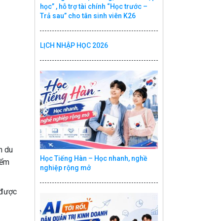
học” , hỗ trợ tài chính “Học trước –
Trả sau” cho tân sinh viên K26
LỊCH NHẬP HỌC 2026
n du
Học Tiếng Hàn – Học nhanh, nghề
iểm
nghiệp rộng mở
 được