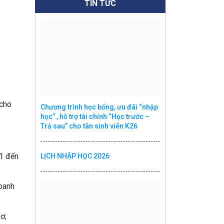
TIN TỨC
 cho
Chương trình học bổng, ưu đãi “nhập
học” , hỗ trợ tài chính “Học trước –
Trả sau” cho tân sinh viên K26
21 đến
LỊCH NHẬP HỌC 2026
doanh
ơ;