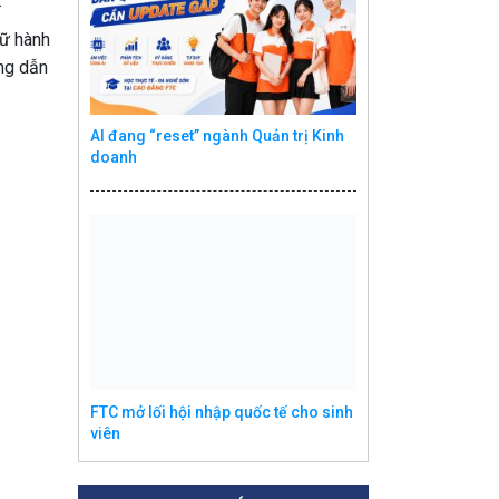
.
lữ hành
ớng dẫn
AI đang “reset” ngành Quản trị Kinh
doanh
FTC mở lối hội nhập quốc tế cho sinh
viên