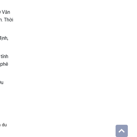
ở Văn
h. Thời
ịnh,
tỉnh
 phê
Du
n du