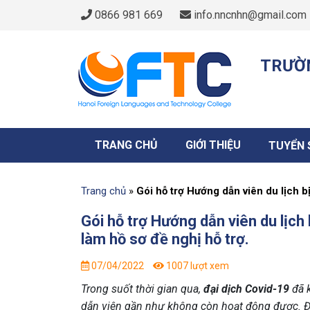
0866 981 669
info.nncnhn@gmail.com
TRƯỜN
TRANG CHỦ
GIỚI THIỆU
TUYỂN 
Trang chủ
»
Gói hỗ trợ Hướng dẫn viên du lịch b
Gói hỗ trợ Hướng dẫn viên du lịc
làm hồ sơ đề nghị hỗ trợ.
07/04/2022
1007 lượt xem
Trong suốt thời gian qua,
đại dịch Covid-19
đã 
dẫn viên gần như không còn hoạt động được. Đi