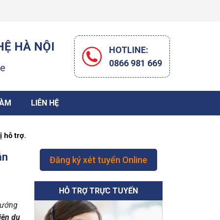
Ệ HÀ NỘI
HOTLINE:
0866 981 669
ge
LÀM
LIÊN HỆ
 hỗ trợ.
ẫn
Đăng ký xét tuyển Online
HỖ TRỢ TRỰC TUYẾN
Hướng
iên du