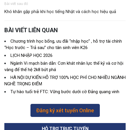
Bài viết sau đó
Khó khăn gặp phải khi học tiếng Nhật và cách học hiệu quả
BÀI VIẾT LIÊN QUAN
Chương trình học bổng, ưu đãi “nhập học” , hỗ trợ tài chính
“Học trước – Trả sau” cho tân sinh viên K26
LỊCH NHẬP HỌC 2026
Ngành Vi mạch bán dẫn: Cơn khát nhân lực thế kỷ và cơ hội
vàng để thế hệ 2k8 bứt phá
HÀ NỘI DỰ KIẾN HỖ TRỢ 100% HỌC PHÍ CHO NHIỀU NGÀNH
NGHỀ TRỌNG ĐIỂM
Tự hào tuổi trẻ FTC: Vững bước dưới cờ Đảng quang vinh
Đăng ký xét tuyển Online
HỖ TRỢ TRỰC TUYẾN